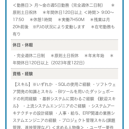
＜勤務日＞ 月～金の週5日勤務（完全週休二日制） ＊
原則土日祝休 ＊年間休日120日以上 ＜時間＞ 9:00～
17:50 ＊休憩1時間 ＊実働7H50M ＊残業は月
20h前後 ※PJの状況により変動します ＊在宅勤務も
有り
休日・休暇
・完全週休二日制 ＊原則土日祝休 ＊年末年始 ＊
年間休日120日以上（2023年度122日）
資格・経験
【スキル】※いずれか ・SQLの使用ご経験 ・ソフトウェ
ア開発の知識とスキル ・BIツールを用いたダッシュボー
ドの利用経験 ・基幹システムに関わるご経験 《歓迎スキ
ル》 ・上流システムエンジニアのご経験 ・システムアー
キテクチャの設計経験 ・人事・給与、ERP関連の業務シ
ステムエンジニアの経験 ・プロジェクト管理スキル(課題
管理、進捗管理など) ＜求める人物像＞ ・ユーザー要件