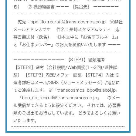
き） ② 職務経歴書 ーーー 《提出先》 ーーーーーー
ーーーーーーーーーーーーーーーーーーーーーーーーー
宛先：bpo_ito_recruit@trans-cosmos.co.jp ※弊社
メールアドレスです 件名：長崎スタジアムシティ 応
募書類送付（氏名） ◎本文中に『お名前フルネーム』
と『お仕事ナンバー』の記入をお願いいたします ーーー
ーーーーーーーーーーーーーーーーーーーーーーーーー
ーーーーーーーーーーーー 【STEP1】書類選考
【STEP2】選考（会社説明/Web面接(1～2回)/適性試
験） 【STEP3】内定/オファー面談 【STEP4】入社 ※
選考詳細はメール/SMS（ショートメッセージ）/電話に
てご連絡します。 ※「transcosmos_bpo@s.axol.jp」
「bpo_ito_recruit@trans-cosmos.co.jp」 のメー
ル受信ができるように設定ください。 それでは、応募書
類のご提出をお待ちしています。 どうぞよろしくお願い
いたします。