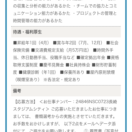
の収集と分析の能力があるかた ・チームでの協力とコミ
ュニケーション能力があるかた ・プロジェクトの管理と
時間管理の能力があるかた
待遇・福利厚生
■昇給年1回（4月） ■賞与年2回（7月、12月） ■社会
保険完備 ■交通費規定支給（月5万円迄） ■時間外手
当、休日勤務手当、役職手当など ■確定拠出年金 ■資格
取得支援制度 ■慶弔見舞金 ■社員持株会 ■財形貯蓄制
度 ■健康診断（年1回） ■保養所あり ■屋内原則禁煙
（喫煙室あり） ※各法定・規定あり
備考
【応募方法】 ＜お仕事ナンバー：24846NSC0723長崎
スタジアムシティ＞ ご応募いただきましたお仕事につき
ましては、 書類選考からの実施とさせていただきます。
お手数をおかけしますが、 以下2点をメールへデータ添
付にて、ご提出をお願い致します。 ① 履歴書（写真付