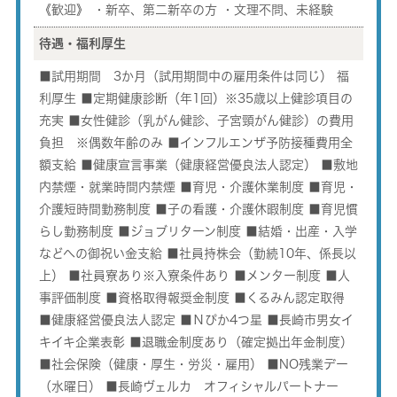
《歓迎》 ・新卒、第二新卒の方 ・文理不問、未経験
待遇・福利厚生
■試用期間 3か月（試用期間中の雇用条件は同じ） 福
利厚生 ■定期健康診断（年1回）※35歳以上健診項目の
充実 ■女性健診（乳がん健診、子宮頸がん健診）の費用
負担 ※偶数年齢のみ ■インフルエンザ予防接種費用全
額支給 ■健康宣言事業（健康経営優良法人認定） ■敷地
内禁煙・就業時間内禁煙 ■育児・介護休業制度 ■育児・
介護短時間勤務制度 ■子の看護・介護休暇制度 ■育児慣
らし勤務制度 ■ジョブリターン制度 ■結婚・出産・入学
などへの御祝い金支給 ■社員持株会（勤続10年、係長以
上） ■社員寮あり※入寮条件あり ■メンター制度 ■人
事評価制度 ■資格取得報奨金制度 ■くるみん認定取得
■健康経営優良法人認定 ■Ｎぴか4つ星 ■長崎市男女イ
キイキ企業表彰 ■退職金制度あり（確定拠出年金制度）
■社会保険（健康・厚生・労災・雇用） ■NO残業デー
（水曜日） ■長崎ヴェルカ オフィシャルパートナー