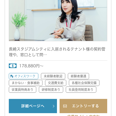
長崎スタジアムシティに入居されるテナント様の契約管
理や、窓口として問…
178,880円～
オフィスワーク
未経験者歓迎
経験者優遇
まかない・食事補助
交通費支給
各種社会保険完備
従業員特典あり
研修制度あり
社員登用制度あり
詳細ページへ
エントリーする